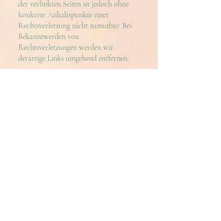
der verlinkten Seiten ist jedoch ohne
konkrete Anhaltspunkte einer
Rechtsverletzung nicht zumutbar. Bei
Bekanntwerden von
Rechtsverletzungen werden wir
derartige Links umgehend entfernen.
Urheberrecht
Die durch die Seitenbetreiber erstellten
Inhalte und Werke auf diesen Seiten
unterliegen dem deutschen
Urheberrecht. Die Vervielfältigung,
Bearbeitung, Verbreitung und jede Art
der Verwertung außerhalb der Grenzen
des Urheberrechtes bedürfen der
schriftlichen Zustimmung des
jeweiligen Autors bzw. Erstellers.
Downloads und Kopien dieser Seite
sind nur für den privaten, nicht
kommerziellen Gebrauch gestattet.
Soweit die Inhalte auf dieser Seite nicht