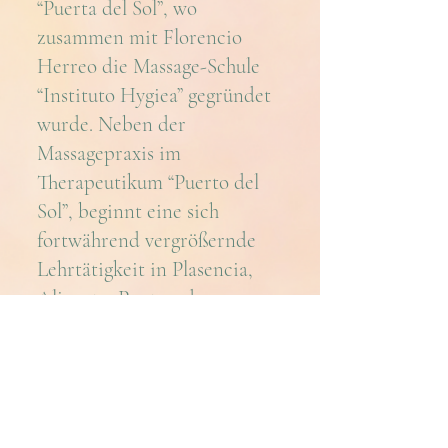
“Puerta del Sol”, wo
zusammen mit Florencio
Herreo die Massage-Schule
“Instituto Hygiea” gegründet
wurde. Neben der
Massagepraxis im
Therapeutikum “Puerto del
Sol”, beginnt eine sich
fortwährend vergrößernde
Lehrtätigkeit in Plasencia,
Alicante, Pontevedra,
Barcelona. In den letzten 10
Jahren kamen Rufe aus dem
Ausland, so dass inzwischen
Kurse in Portugal,
Frankreich, Kolumbien und