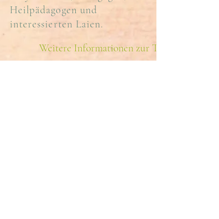
Heilpädagogen und
interessierten Laien.
Weitere Informationen zur Teilnahme
28.03. - 02
.04 2026
31.08. - 06.09
. 2026
Laufende Weiterbildung von
Heilpraktikern,
Physiotherapeuten,
Eurythmisten, Pädagogen,
Heilpädagogen und
interessierten Laien.
26.02. - 01.03. 2026
09.04 - 12.04. 2026